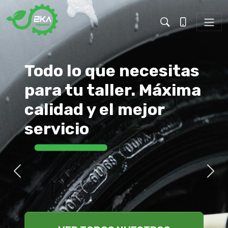
2Ka Industrial: Suministros de C
2KA Industrial
BUSCADOR
Todo lo que necesitas
para tu taller. Máxima
calidad y el mejor
servicio
Anterior
Sigu